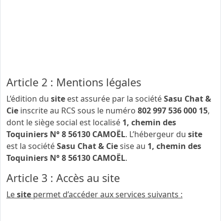
Les présentes CGU ou Conditions Générales
d’Utilisation encadrent juridiquement l’utilisation des
services du
site
lecriquet.fr
(ci-après dénommé « le
site
»). Elles constituent le contrat entre la société
Sasu
Chat & Cie
et l’utilisateur. L’accès au site est conditionné
par votre acceptation de ces CGU.
Article 2 : Mentions légales
L’édition du
site
est assurée par la société
Sasu Chat &
Cie
inscrite au RCS sous le numéro
802 997 536 000 15
,
dont le siège social est localisé
1, chemin des
Toquiniers N° 8 56130 CAMOËL
. L’hébergeur du
site
est la société
Sasu Chat & Cie
sise au
1, chemin des
Toquiniers N° 8 56130 CAMOËL
.
Article 3 : Accès au site
Le
site
permet d’accéder aux services suivants :